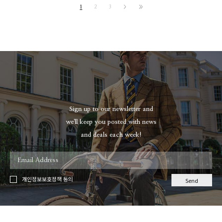
1
2
3
Sign up to our newsletter and
we'll keep you posted with news
and deals each week!
개인정보보호정책 동의
Send