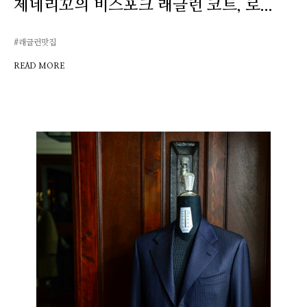
제네리꼬의 비스포크 래글런 코트, 로...
#래글런맛집
READ MORE