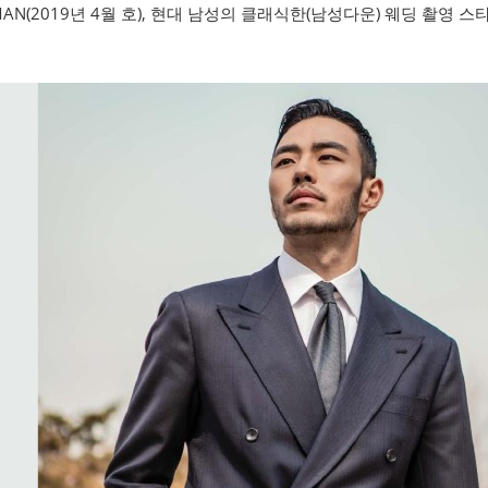
MAN(2019년 4월 호), 현대 남성의 클래식한(남성다운) 웨딩 촬영 스