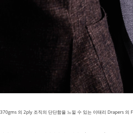
370gms 의 2ply 조직의 단단함을 느낄 수 있는 이태리 Drapers 의